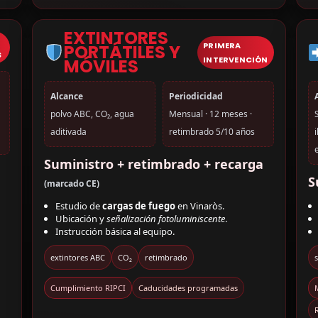
EXTINTORES
PRIMERA
PORTÁTILES Y
S
INTERVENCIÓN
MÓVILES
Alcance
Periodicidad
polvo ABC, CO₂, agua
Mensual · 12 meses ·
aditivada
retimbrado 5/10 años
Suministro + retimbrado + recarga
S
(marcado CE)
Estudio de
cargas de fuego
en Vinaròs.
Ubicación y
señalización fotoluminiscente
.
Instrucción básica al equipo.
extintores ABC
CO₂
retimbrado
s
Cumplimiento RIPCI
Caducidades programadas
R