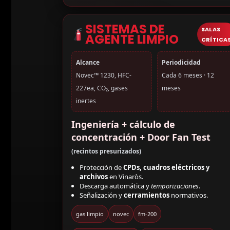
SISTEMAS DE
SALAS
AGENTE LIMPIO
CRÍTICA
Alcance
Periodicidad
Novec™ 1230, HFC-
Cada 6 meses · 12
227ea, CO₂, gases
meses
inertes
Ingeniería + cálculo de
concentración + Door Fan Test
(recintos presurizados)
Protección de
CPDs, cuadros eléctricos y
archivos
en Vinaròs.
Descarga automática y
temporizaciones
.
Señalización y
cerramientos
normativos.
gas limpio
novec
fm-200