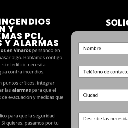
INCENDIOS
SOLI
N Y
MAS PCI,
S Y ALARMAS
Nombre
(Obligatorio)
ios en Vinaròs
pensando en
a pasar algo. Hablamos contigo
si el edificio necesita
Teléfono
(Obligatorio)
gua contra incendios.
 puntos críticos, integrar
ar las
alarmas
para que el
Dirección
(Obligatorio)
s de evacuación y medidas que
Describe
ico para que la seguridad
las
 Si quieres, pasamos por tu
necesidades