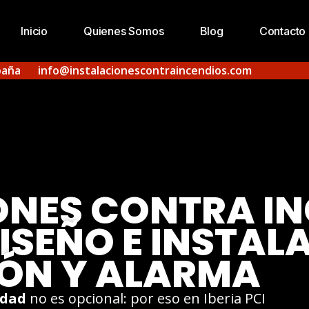
Inicio
Quienes Somos
Blog
Contacto
paña
info@instalacionescontraincendios.com
ONES CONTRA IN
ISEÑO E INSTAL
IÓN Y ALARMA
idad
no es opcional: por eso en Iberia PCI