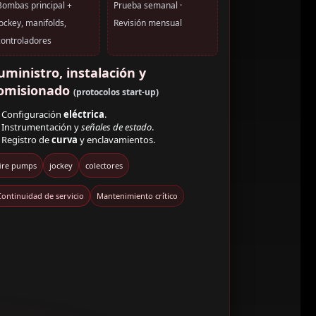
Bombas principal +
Prueba semanal ·
jockey, manifolds,
Revisión mensual
controladores
uministro, instalación y
omisionado
(protocolos start-up)
Configuración
eléctrica
.
Instrumentación y
señales de estado
.
Registro de
curva
y enclavamientos.
fire pumps
jockey
colectores
Continuidad de servicio
Mantenimiento crítico