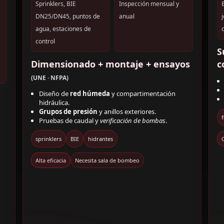
Sprinklers, BIE
Inspección mensual y
DN25/DN45, puntos de
anual
agua, estaciones de
control
S
Dimensionado + montaje + ensayos
c
(UNE · NFPA)
Diseño de
red húmeda
y compartimentación
hidráulica.
Grupos de presión
y anillos exteriores.
Pruebas de caudal y
verificación de bombas
.
sprinklers
BIE
hidrantes
Alta eficacia
Necesita sala de bombeo