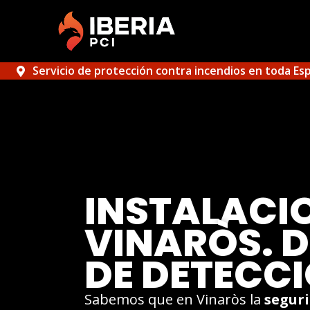
Servicio de protección contra incendios en toda Es
INSTALACI
VINARÒS. D
DE DETECC
Sabemos que en Vinaròs la
segur