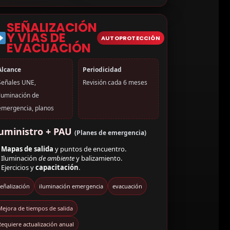
SEÑALIZACIÓN
Y VÍAS DE
AUTOPROTECCIÓN
EVACUACIÓN
Alcance
Periodicidad
Señales UNE,
Revisión cada 6 meses
iluminación de
emergencia, planos
uministro + PAU
(Planes de emergencia)
Mapas de salida
y puntos de encuentro.
Iluminación
de ambiente
y balizamiento.
Ejercicios y
capacitación
.
eñalización
iluminación emergencia
evacuación
Mejora de tiempos de salida
equiere actualización anual