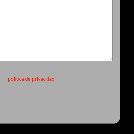
torio)
n la
política de privacidad.
(Obligatorio)