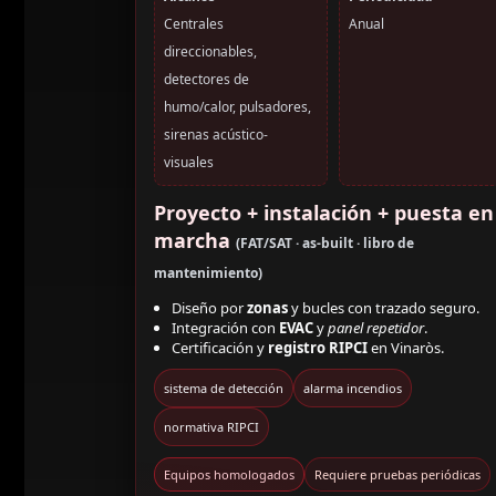
Centrales
Anual
direccionables,
detectores de
humo/calor, pulsadores,
sirenas acústico-
visuales
Proyecto + instalación + puesta en
marcha
(FAT/SAT · as-built · libro de
mantenimiento)
Diseño por
zonas
y bucles con trazado seguro.
Integración con
EVAC
y
panel repetidor
.
Certificación y
registro RIPCI
en Vinaròs.
sistema de detección
alarma incendios
normativa RIPCI
Equipos homologados
Requiere pruebas periódicas