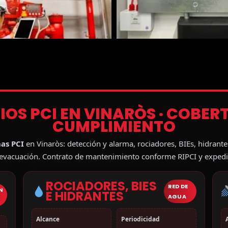
ICIOS PCI EN VINARÒS · COBER
CUMPLIMIENTO
as PCI
en Vinaròs: detección y alarma, rociadores, BIEs, hidrante
e evacuación. Contrato de mantenimiento conforme RIPCI y expedi
ROCIADORES, BIES
RED DE
N
E HIDRANTES
AGUA
Alcance
Periodicidad