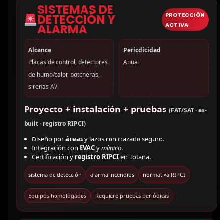
SISTEMAS DE
PROTECCIÓN
DETECCIÓN Y
ACTIVA
ALARMA
Alcance
Periodicidad
Placas de control, detectores
Anual
de humo/calor, botoneras,
sirenas AV
Proyecto + instalación + pruebas
(FAT/SAT · as-
built · registro RIPCI)
Diseño por
áreas
y lazos con trazado seguro.
Integración con
EVAC
y
mímico
.
Certificación y
registro RIPCI
en Totana.
sistema de detección
alarma incendios
normativa RIPCI
Equipos homologados
Requiere pruebas periódicas