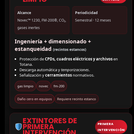
Alcance
Periodicidad
Novec™ 1230, FM-200®, CO₂,
Semestral · 12 meses
gases inertes
Ingeniería + dimensionado +
estanqueidad
(recintos estancos)
Protección de
CPDs, cuadros eléctricos y archivos
en
Totana.
Descarga automática y
temporizaciones
.
Señalización y
cerramientos
normativos.
gas limpio
novec
fm-200
Daño cero en equipos
Requiere recinto estanco
EXTINTORES DE
PRIMERA
PRIMERA
INTERVENCIÓN
INTERVENCIÓN