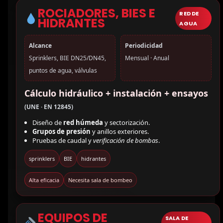
ROCIADORES, BIES E
RED DE
HIDRANTES
AGUA
Alcance
Periodicidad
Sprinklers, BIE DN25/DN45,
Mensual · Anual
puntos de agua, válvulas
Cálculo hidráulico + instalación + ensayos
(UNE · EN 12845)
Diseño de
red húmeda
y sectorización.
Grupos de presión
y anillos exteriores.
Pruebas de caudal y
verificación de bombas
.
sprinklers
BIE
hidrantes
Alta eficacia
Necesita sala de bombeo
EQUIPOS DE
SALA DE