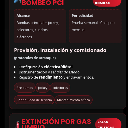
BOMBEO PCI
BOMBAS
Alcance
Periodicidad
Bombas principal + jockey,
Prueba semanal · Chequeo
colectores, cuadros
mensual
eléctricos
Provisión, instalación y comisionado
(protocolos de arranque)
Configuración
eléctrica/diésel
.
Instrumentación y
señales de estado
.
Registro de
rendimiento
y enclavamientos.
fire pumps
jockey
colectores
Continuidad de servicio
Mantenimiento crítico
EXTINCIÓN POR GAS
SALAS
LIMPIO
CRÍTICAS