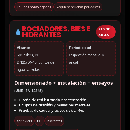
Equipos homologados
Requiere pruebas periódicas
ROCIADORES, BIES E
RED DE
HIDRANTES
AGUA
Alcance
Periodicidad
Sprinklers, BIE
Inspección mensual y
DN25/DN45, puntos de
anual
agua, válvulas
Dimensionado + instalación + ensayos
(UNE · EN 12845)
Diseño de
red húmeda
y sectorización.
Grupos de presión
y mallas perimetrales.
Pruebas de caudal y
curvas de bomba
.
sprinklers
BIE
hidrantes