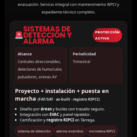
evacuación. Servicio integral con mantenimiento
RIPCI
y
expediente técnico completo.
SISTEMAS DE
PROTECCIÓN
DETECCIÓN Y
ACTIVA
ALARMA
Alcance
Periodicidad
Centrales direccionables,
Trimestral
detectores de humo/calor,
pulsadores, sirenas AV
Proyecto + instalación + puesta en
marcha
(FAT/SAT · as-built · registro RIPCI)
Diseño por
áreas
y bucles con trazado seguro.
Integración con
EVAC
y
panel repetidor
.
Certificación y
registro RIPCI
en Tàrrega.
sistema de detección
alarma incendios
normativa RIPCI