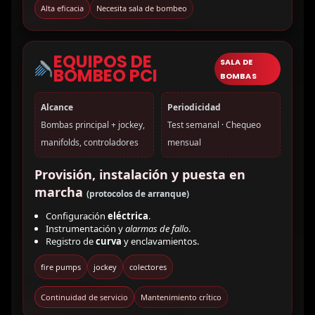
Alta eficacia
Necesita sala de bombeo
EQUIPOS DE
SALA DE
BOMBEO PCI
BOMBAS
Alcance
Periodicidad
Bombas principal + jockey,
Test semanal · Chequeo
manifolds, controladores
mensual
Provisión, instalación y puesta en
marcha
(protocolos de arranque)
Configuración
eléctrica
.
Instrumentación y
alarmas de fallo
.
Registro de
curva
y enclavamientos.
fire pumps
jockey
colectores
Continuidad de servicio
Mantenimiento crítico