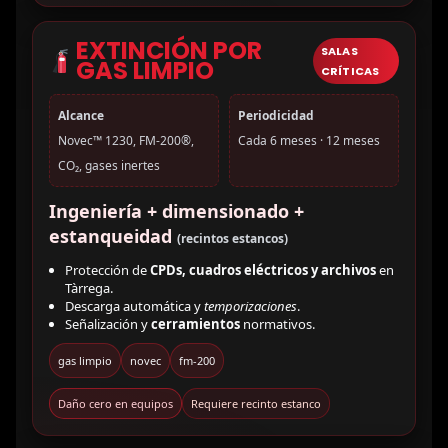
EXTINCIÓN POR
SALAS
GAS LIMPIO
CRÍTICAS
Alcance
Periodicidad
Novec™ 1230, FM-200®,
Cada 6 meses · 12 meses
CO₂, gases inertes
Ingeniería + dimensionado +
estanqueidad
(recintos estancos)
Protección de
CPDs, cuadros eléctricos y archivos
en
Tàrrega.
Descarga automática y
temporizaciones
.
Señalización y
cerramientos
normativos.
gas limpio
novec
fm-200
Daño cero en equipos
Requiere recinto estanco