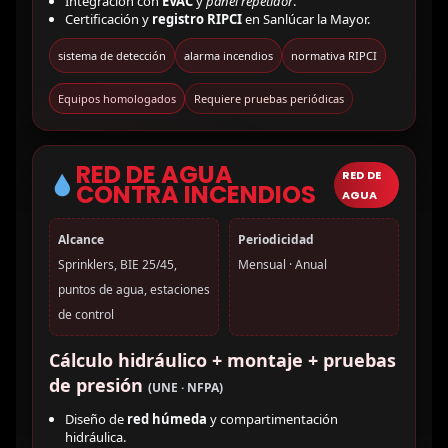
Integración con
EVAC
y
panel repetidor
.
Certificación y
registro RIPCI
en Sanlúcar la Mayor.
sistema de detección
alarma incendios
normativa RIPCI
Equipos homologados
Requiere pruebas periódicas
RED DE AGUA
RED DE
CONTRA INCENDIOS
AGUA
Alcance
Periodicidad
Sprinklers, BIE 25/45,
Mensual · Anual
puntos de agua, estaciones
de control
Cálculo hidráulico + montaje + pruebas
de presión
(UNE · NFPA)
Diseño de
red húmeda
y compartimentación
hidráulica.