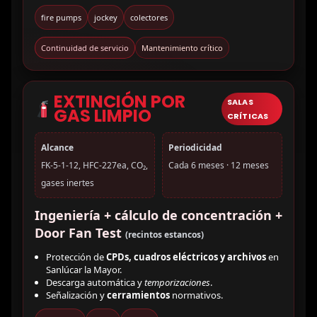
fire pumps
jockey
colectores
Continuidad de servicio
Mantenimiento crítico
EXTINCIÓN POR
SALAS
GAS LIMPIO
CRÍTICAS
Alcance
Periodicidad
FK-5-1-12, HFC-227ea, CO₂,
Cada 6 meses · 12 meses
gases inertes
Ingeniería + cálculo de concentración +
Door Fan Test
(recintos estancos)
Protección de
CPDs, cuadros eléctricos y archivos
en
Sanlúcar la Mayor.
Descarga automática y
temporizaciones
.
Señalización y
cerramientos
normativos.