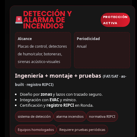
DETECCIÓN Y
PROTECCIÓN
ALARMA DE
ACTIVA
INCENDIOS
Alcance
Periodicidad
Placas de control, detectores
Anual
de humo/calor, botoneras,
sirenas acústico-visuales
Ingeniería + montaje + pruebas
(FAT/SAT · as-
built · registro RIPCI)
Diseño por
zonas
y lazos con trazado seguro.
Integración con
EVAC
y
mímico
.
Certificación y
registro RIPCI
en Ronda.
sistema de detección
alarma incendios
normativa RIPCI
Equipos homologados
Requiere pruebas periódicas