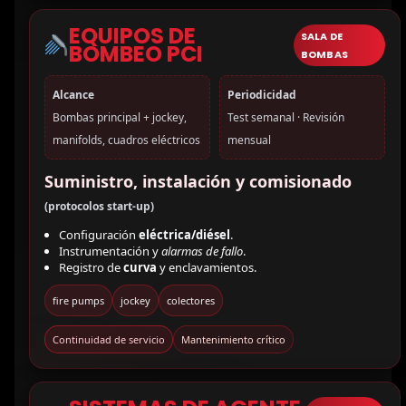
EQUIPOS DE
SALA DE
BOMBEO PCI
BOMBAS
Alcance
Periodicidad
Bombas principal + jockey,
Test semanal · Revisión
manifolds, cuadros eléctricos
mensual
Suministro, instalación y comisionado
(protocolos start-up)
Configuración
eléctrica/diésel
.
Instrumentación y
alarmas de fallo
.
Registro de
curva
y enclavamientos.
fire pumps
jockey
colectores
Continuidad de servicio
Mantenimiento crítico