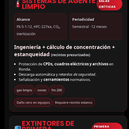
SISTEMAS DE AGENTE
SALAS
LIMPIO
CRÍTICAS
Alcance
Periodicidad
FK-5-1-12, HFC-227ea, CO₂,
Semestral · 12 meses
inertización
Ingeniería + cálculo de concentración +
estanqueidad
(recintos presurizados)
Protección de
CPDs, cuadros eléctricos y archivos
en
Ronda.
Descarga automática y
retardos de seguridad
.
Señalización y
cerramientos
normativos.
gas limpio
novec
fm-200
Daño cero en equipos
Requiere recinto estanco
EXTINTORES DE
PRIMERA