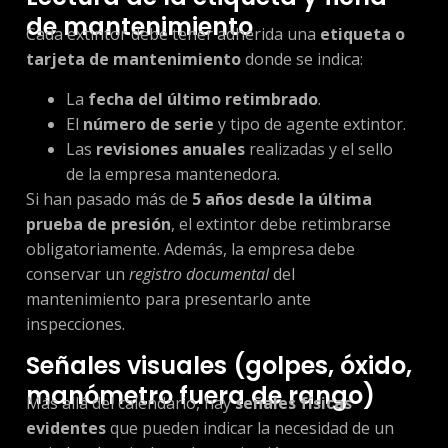
de mantenimiento
Cada extintor debe tener adherida una
etiqueta o
tarjeta de mantenimiento
donde se indica:
La
fecha del último retimbrado
.
El
número de serie
y tipo de agente extintor.
Las
revisiones anuales
realizadas y el sello
de la empresa mantenedora.
Si han pasado más de
5 años desde la última
prueba de presión
, el extintor debe retimbrarse
obligatoriamente. Además, la empresa debe
conservar un
registro documental
del
mantenimiento para presentarlo ante
inspecciones.
Señales visuales (golpes, óxido,
manómetro fuera de rango)
Más allá del calendario, hay
señales físicas
evidentes
que pueden indicar la necesidad de un