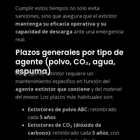
Cumplir estos tiempos no solo evita
sanciones, sino que asegura que el extintor
mantenga su eficacia operativa y su
capacidad de descarga
ante una emergencia
real.
Plazos generales por tipo de
agente (polvo, CO₂, agua,
espuma)
Cada tipo de extintor requiere un
mantenimiento específico en función del
agente extintor que contiene
y del
material
del envase
. Los plazos más habituales son:
Extintores de polvo ABC:
retimbrado
cada
5 años
.
Extintores de CO₂ (dióxido de
carbono):
retimbrado cada
5 años
, con