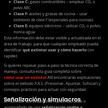
Clase C:
gases combustibles – emplear
CO₂ o
polvo ABC
.
Clase F:
aceites y grasas de cocina – usar
extintores de clase F
(especiales para cocinas).
Clase E:
equipos eléctricos – utilizar
CO₂
o polvo,
nunca agua.
Esta información debe estar visible y actualizada en el
área de trabajo, para que cualquier empleado pueda
identificar
qué extintor usar y cómo hacerlo
con
rapidez.
Si quieres repasar paso a paso la técnica correcta de
manejo, consulta esta guía completa sobre
cómo usar un extintor
.Allí encontrarás explicaciones
sobre el método
P.A.S.
(Presionar, Apuntar, Sofocar) y
consejos prácticos para actuar con seguridad.
Señalización y simulacros
Un extintor correctamente mantenido debe ir
acompañado de una
señalización visible y