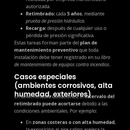
autorizada.
Retimbrado:
cada
5 años
, mediante
prueba de presión hidráulica
.
Recarga:
después de cualquier uso o
pérdida de presión significativa.
Estas tareas forman parte del
plan de
mantenimiento preventivo
que toda
instalación debe tener registrado en su
libro
de mantenimiento de equipos contra incendios
.
Casos especiales
(ambientes corrosivos, alta
humedad, exteriores)
En determinadas ubicaciones, el
intervalo del
retimbrado puede acortarse
debido a las
condiciones ambientales. Por ejemplo:
En
zonas costeras o con alta humedad
,
la exposición al aire salino acelera la