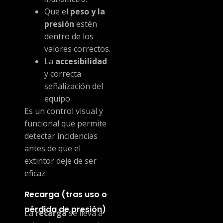
Que el
peso y la
presión
estén
dentro de los
valores correctos.
La
accesibilidad
y correcta
señalización del
equipo.
Es un control visual y
funcional que permite
detectar incidencias
antes de que el
extintor deje de ser
eficaz.
Recarga (tras uso o
pérdida de presión)
La
recarga
se lleva a