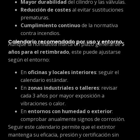
Mayor durabilidad
del cilindro y las válvulas.
Reducción de costes
al evitar sustituciones
prematuras.
Cumplimiento continuo
de la normativa
contra incendios.
Calendario recomendado por uso y entorno
Aunque la normativa marca un plazo general de
5
años para el retimbrado
, este puede ajustarse
según el entorno:
En
oficinas y locales interiores
: seguir el
calendario estándar.
En
zonas industriales o talleres
: revisar
cada 3 años por mayor exposición a
vibraciones o calor.
En
entornos con humedad o exterior
:
comprobar anualmente signos de corrosión.
Seguir este calendario permite que el extintor
mantenga su eficacia, presión y certificación sin