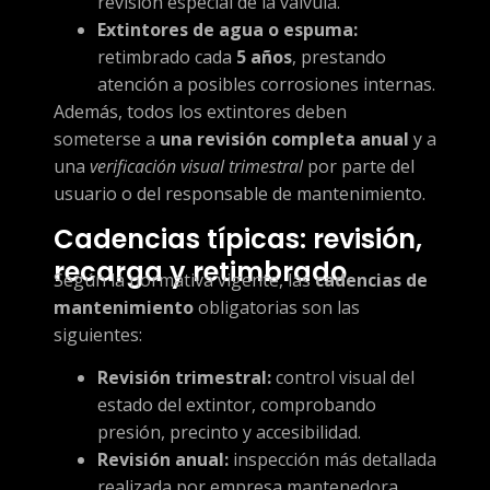
revisión especial de la válvula.
Extintores de agua o espuma:
retimbrado cada
5 años
, prestando
atención a posibles corrosiones internas.
Además, todos los extintores deben
someterse a
una revisión completa anual
y a
una
verificación visual trimestral
por parte del
usuario o del responsable de mantenimiento.
Cadencias típicas: revisión,
recarga y retimbrado
Según la normativa vigente, las
cadencias de
mantenimiento
obligatorias son las
siguientes:
Revisión trimestral:
control visual del
estado del extintor, comprobando
presión, precinto y accesibilidad.
Revisión anual:
inspección más detallada
realizada por empresa mantenedora