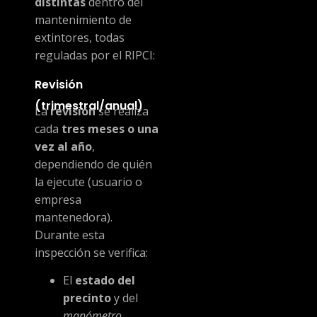
distintas
dentro del
mantenimiento de
extintores, todas
reguladas por el RIPCI:
Revisión
(trimestral/anual)
La
revisión
se realiza
cada
tres meses o una
vez al año
,
dependiendo de quién
la ejecute (usuario o
empresa
mantenedora).
Durante esta
inspección se verifica:
El
estado del
precinto
y del
manómetro
.