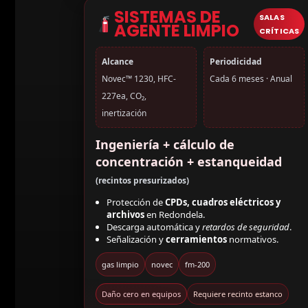
SISTEMAS DE
SALAS
AGENTE LIMPIO
CRÍTICAS
Alcance
Periodicidad
Novec™ 1230, HFC-
Cada 6 meses · Anual
227ea, CO₂,
inertización
Ingeniería + cálculo de
concentración + estanqueidad
(recintos presurizados)
Protección de
CPDs, cuadros eléctricos y
archivos
en Redondela.
Descarga automática y
retardos de seguridad
.
Señalización y
cerramientos
normativos.
gas limpio
novec
fm-200
Daño cero en equipos
Requiere recinto estanco