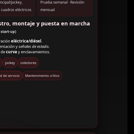
cipal/jockey,
Prueba semanal · Revisión
 cuadros eléctricos
mensual
stro, montaje y puesta en marcha
 start-up)
ración
eléctrica/diésel
.
entación y
señales de estado
.
o de
curva
y enclavamientos.
jockey
colectores
d de servicio
Mantenimiento crítico