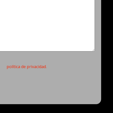
torio)
n la
política de privacidad.
(Obligatorio)