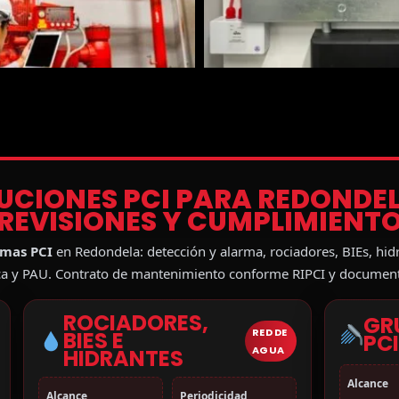
OLUCIONES PCI PARA REDONDE
REVISIONES Y CUMPLIMIENT
emas PCI
en Redondela: detección y alarma, rociadores, BIEs, hidr
ica y PAU. Contrato de mantenimiento conforme RIPCI y documenta
ROCIADORES,
GR
RED DE
BIES E
PC
AGUA
HIDRANTES
Alcance
Alcance
Periodicidad