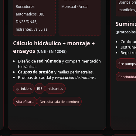
Bomba prin
Rociadores
Mensual · Anual
manifolds,
automáticos, BIE
DN25/DN45,
Sumini
hidrantes, válvulas
(protocolos
Configu
Cálculo hidráulico + montaje +
Instrum
ensayos
(UNE · EN 12845)
Registr
Diseño de
red húmeda
y compartimentación
fire pumps
hidráulica.
Grupos de presión
y mallas perimetrales.
Continuida
Pruebas de caudal y
verificación de bombas
.
sprinklers
BIE
hidrantes
Alta eficacia
Necesita sala de bombeo