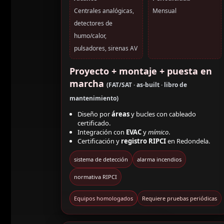
Centrales analógicas,
Mensual
detectores de
humo/calor,
pulsadores, sirenas AV
Proyecto + montaje + puesta en
marcha
(FAT/SAT · as-built · libro de
mantenimiento)
Diseño por
áreas
y bucles con cableado
certificado.
Integración con
EVAC
y
mímico
.
Certificación y
registro RIPCI
en Redondela.
sistema de detección
alarma incendios
normativa RIPCI
Equipos homologados
Requiere pruebas periódicas