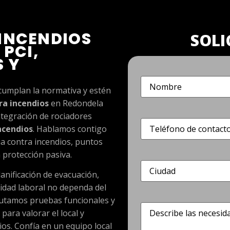
INCENDIOS
SOLI
 PCI,
S Y
Nombre
(Obligatorio)
 cumplan la normativa y estén
ra incendios
en Redondela
ntegración de rociadores
Teléfono
(Obligatorio)
ncendios
. Hablamos contigo
ua contra incendios, puntos
 protección pasiva.
Dirección
(Obligatorio)
anificación de evacuación,
ridad laboral no dependa del
ecutamos pruebas funcionales y
Describe
para valorar el local y
las
necesidades
os. Confía en un equipo local