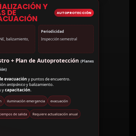
ÑALIZACIÓN Y
AS DE
AUTOPROTECCIÓN
ACUACIÓN
Periodicidad
NE, balizamiento,
Inspección semestral
tro + Plan de Autoprotección
(Planes
ión)
de evacuación
y puntos de encuentro.
ción
antipánico
y balizamiento.
s y
capacitación
.
n
iluminación emergencia
evacuación
tiempos de salida
Requiere actualización anual