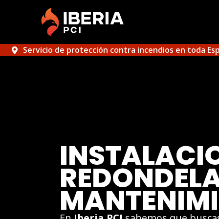
Servicio de protección contra incendios en toda Es
INSTALACI
REDONDELA.
MANTENIMI
En
Iberia PCI
sabemos que busca