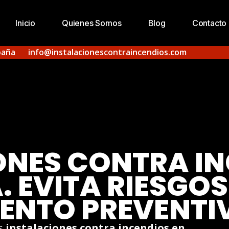
Inicio
Quienes Somos
Blog
Contacto
paña
info@instalacionescontraincendios.com
ONES CONTRA IN
 EVITA RIESGO
ENTO PREVENTI
s
instalaciones contra incendios en