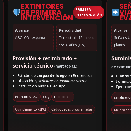
EXTINTORES
SE
PRIMERA
DE PRIMERA
VÍ
INTERVENCIÓN
INTERVENCIÓN
EV
Alcance
Periodicidad
Alcance
ABC, CO₂, espuma
Trimestral · 12 meses
Señales U
· 5/10 años (ITV)
planos
Provisión + retimbrado +
Suminis
servicio técnico
(marcado CE)
de evacuac
Estudio de
cargas de fuego
en Redondela.
Planos 
Ubicación y
señalización fotoluminiscente
.
Ilumina
Instrucción básica al equipo.
Ejercicio
extintores ABC
CO₂
retimbrado
señalizació
Cumplimiento RIPCI
Caducidades programadas
Mejora de 