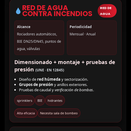
RED DE AGUA
RED DE
CONTRA INCENDIOS
AGUA
Alcance
Periodicidad
Rociadores automáticos,
Mensual · Anual
BIE DN25/DN45, puntos de
agua, válvulas
Dimensionado + montaje + pruebas de
presión
(UNE · EN 12845)
Diseño de
red húmeda
y sectorización.
Grupos de presión
y anillos exteriores.
Pruebas de caudal y
verificación de bombas
.
sprinklers
BIE
hidrantes
Alta eficacia
Necesita sala de bombeo