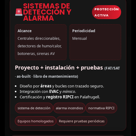
SISTEMAS DE
PROTECCIÓN
DETECCIÓN Y
ACTIVA
ALARMA
Alcance
Periodicidad
Centrales direccionables,
Mensual
detectores de humo/calor,
botoneras, sirenas AV
Proyecto + instalación + pruebas
(FAT/SAT
· as-built · libro de mantenimiento)
Diseño por
áreas
y bucles con trazado seguro.
Integración con
EVAC
y
mímico
.
Certificación y
registro RIPCI
en Palafrugell.
sistema de detección
alarma incendios
normativa RIPCI
Equipos homologados
Requiere pruebas periódicas