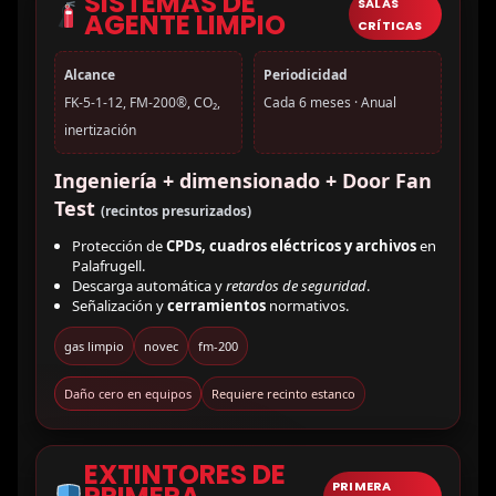
SISTEMAS DE
SALAS
AGENTE LIMPIO
CRÍTICAS
Alcance
Periodicidad
FK-5-1-12, FM-200®, CO₂,
Cada 6 meses · Anual
inertización
Ingeniería + dimensionado + Door Fan
Test
(recintos presurizados)
Protección de
CPDs, cuadros eléctricos y archivos
en
Palafrugell.
Descarga automática y
retardos de seguridad
.
Señalización y
cerramientos
normativos.
gas limpio
novec
fm-200
Daño cero en equipos
Requiere recinto estanco
EXTINTORES DE
PRIMERA