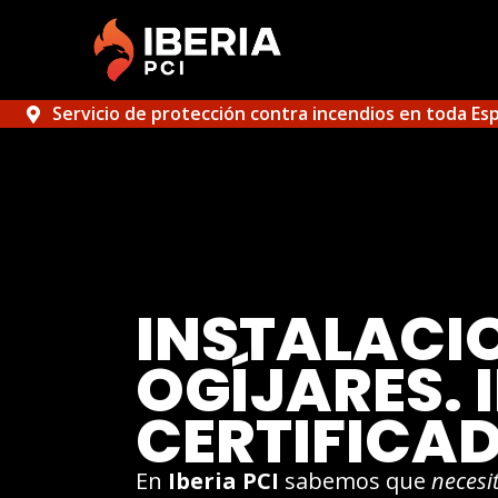
Servicio de protección contra incendios en toda Es
INSTALACI
OGÍJARES.
CERTIFICA
En
Iberia PCI
sabemos que
necesi