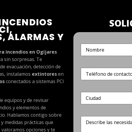
INCENDIOS
SOLI
CI,
S, ALARMAS Y
Nombre
(Obligatorio)
ra incendios en Ogíjares
a sin sorpresas. Te
de evacuación, detección de
Teléfono
(Obligatorio)
tas, instalamos
extintores
en
os
conectados a sistemas PCI
Dirección
(Obligatorio)
 equipos y de revisar
endios y elementos de
cio. Hablamos contigo sobre
Describe
 y medidas prácticas que
las
necesidades
l, valoramos opciones y te