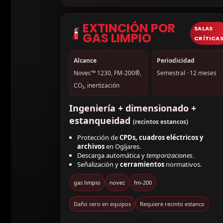
EXTINCIÓN POR
SALAS
GAS LIMPIO
CRÍTICA
Alcance
Periodicidad
Novec™ 1230, FM-200®,
Semestral · 12 meses
CO₂, inertización
Ingeniería + dimensionado +
estanqueidad
(recintos estancos)
Protección de
CPDs, cuadros eléctricos y
archivos
en Ogíjares.
Descarga automática y
temporizaciones
.
Señalización y
cerramientos
normativos.
gas limpio
novec
fm-200
Daño cero en equipos
Requiere recinto estanco