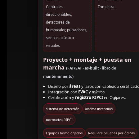
Centrales
Trimestral
direccionables,
detectores de
humo/calor, pulsadores,
sirenas acústico-
visuales
Proyecto + montaje + puesta en
marcha
(FAT/SAT · as-built · libro de
mantenimiento)
Diseño por
áreas
y lazos con cableado certificado
Integración con
EVAC
y
mímico
.
Certificación y
registro RIPCI
en Ogíjares.
sistema de detección
alarma incendios
normativa RIPCI
Equipos homologados
Requiere pruebas periódicas