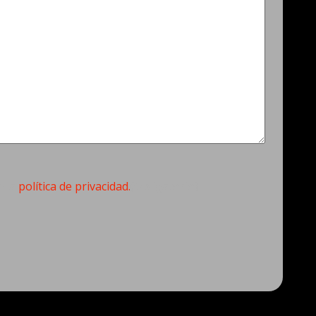
torio)
n la
política de privacidad.
(Obligatorio)