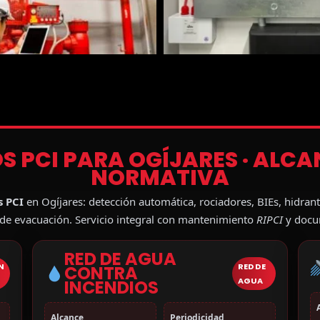
IOS PCI PARA OGÍJARES · ALC
NORMATIVA
s PCI
en Ogíjares: detección automática, rociadores, BIEs, hidrant
 de evacuación. Servicio integral con mantenimiento
RIPCI
y docum
RED DE AGUA
N
RED DE
CONTRA
AGUA
INCENDIOS
Alcance
Periodicidad