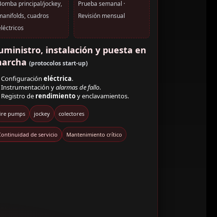
Bomba principal/jockey,
Prueba semanal ·
manifolds, cuadros
Revisión mensual
eléctricos
uministro, instalación y puesta en
archa
(protocolos start-up)
Configuración
eléctrica
.
Instrumentación y
alarmas de fallo
.
Registro de
rendimiento
y enclavamientos.
fire pumps
jockey
colectores
Continuidad de servicio
Mantenimiento crítico