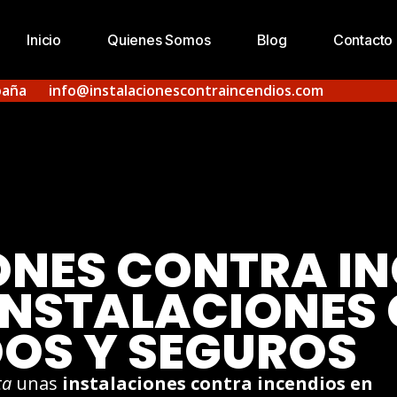
Inicio
Quienes Somos
Blog
Contacto
paña
info@instalacionescontraincendios.com
ONES CONTRA IN
 INSTALACIONES
DOS Y SEGUROS
ta
unas
instalaciones contra incendios en