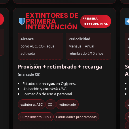
EXTINTORES DE
PRIMERA
PRIMERA
S
INTERVENCIÓN
INTERVENCIÓN
Alcance
Periodicidad
polvo ABC, CO₂, agua
Mensual · Anual ·
aditivada
retimbrado 5/10 años
Provisión + retimbrado + recarga
S
A
(marcado CE)
Estudio de
riesgos
en Ogíjares.
Ubicación y
cartelería UNE
.
Formación de uso a personal.
extintores ABC
CO₂
retimbrado
s
Cumplimiento RIPCI
Caducidades programadas
R