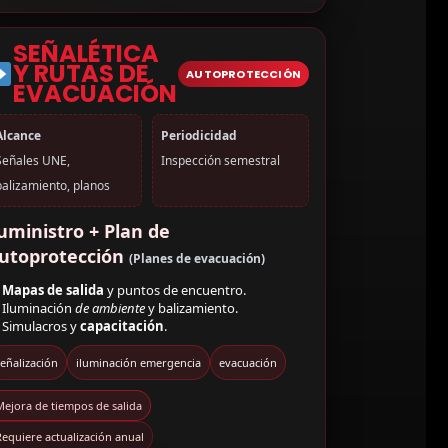
SEÑALÉTICA
Y RUTAS DE
AUTOPROTECCIÓN
EVACUACIÓN
Alcance
Periodicidad
Señales UNE,
Inspección semestral
balizamiento, planos
uministro + Plan de
utoprotección
(Planes de evacuación)
Mapas de salida
y puntos de encuentro.
Iluminación
de ambiente
y balizamiento.
Simulacros y
capacitación
.
eñalización
iluminación emergencia
evacuación
Mejora de tiempos de salida
equiere actualización anual