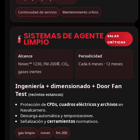
Continuidad de servicio
Mantenimiento crítico
SISTEMAS DE AGENTE
SALAS
LIMPIO
CRÍTICAS
Alcance
Periodicidad
Novec™ 1230, FM-200®, CO₂,
Cada 6 meses · 12 meses
gases inertes
Ingeniería + dimensionado + Door Fan
Test
(recintos estancos)
Protección de
CPDs, cuadros eléctricos y archivos
en
Navalcarnero.
Descarga automática y
temporizaciones
.
Señalización y
cerramientos
normativos.
gas limpio
novec
fm-200