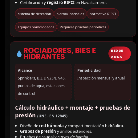
Certificación y
registro RIPCI
en Navalcarnero.
sistema de detección
alarma incendios
normativa RIPCI
Equipos homologados
Requiere pruebas periódicas
ROCIADORES, BIES E
RED DE
HIDRANTES
AGUA
Alcance
Periodicidad
Sprinklers, BIE DN25/DN45,
Inspección mensual y anual
puntos de agua, estaciones
de control
Cálculo hidráulico + montaje + pruebas de
presión
(UNE · EN 12845)
Diseño de
red húmeda
y compartimentación hidráulica.
Grupos de presión
y anillos exteriores.
Pruebas de caudal y
curvas de bomba
.