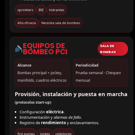
sprinklers
BIE
hidrantes
Alta eficacia
Necesita sala de bombeo
EQUIPOS DE
SALA DE
BOMBEO PCI
BOMBAS
Alcance
Periodicidad
Bombas principal + jockey,
Prueba semanal · Chequeo
manifolds, cuadros eléctricos
mensual
Provisión, instalación y puesta en marcha
(protocolos start-up)
Configuración
eléctrica
.
Instrumentación y
alarmas de fallo
.
Registro de
rendimiento
y enclavamientos.
fire pumps
jockey
colectores