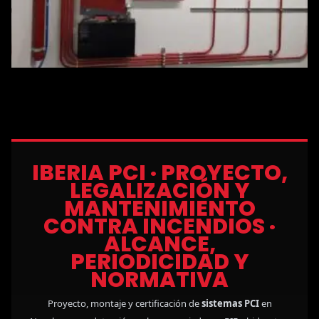
IBERIA PCI · PROYECTO,
LEGALIZACIÓN Y
MANTENIMIENTO
CONTRA INCENDIOS ·
ALCANCE,
PERIODICIDAD Y
NORMATIVA
Proyecto, montaje y certificación de
sistemas PCI
en