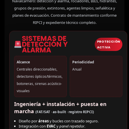
Navalcarnero: detección y alarma, rociadores, BIEs, hidrantes,
grupos de presión, extintores, agentes limpios, señalética y
planes de evacuación. Contrato de mantenimiento conforme
RIPCI y expediente técnico completo.
SISTEMAS DE
PROTECCIÓN
DETECCIÓN Y
ACTIVA
ALARMA
Alcance
Periodicidad
Centrales direccionables,
Anual
detectores ópticos/térmicos,
botoneras, sirenas acústico-
visuales
Ingeniería + instalación + puesta en
marcha
(FAT/SAT · as-built · registro RIPCI)
Diseño por
áreas
y bucles con trazado seguro.
Integración con
EVAC
y
panel repetidor
.