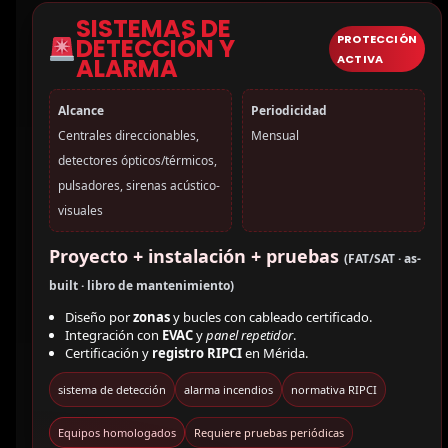
SISTEMAS DE
PROTECCIÓN
DETECCIÓN Y
ACTIVA
ALARMA
Alcance
Periodicidad
Centrales direccionables,
Mensual
detectores ópticos/térmicos,
pulsadores, sirenas acústico-
visuales
Proyecto + instalación + pruebas
(FAT/SAT · as-
built · libro de mantenimiento)
Diseño por
zonas
y bucles con cableado certificado.
Integración con
EVAC
y
panel repetidor
.
Certificación y
registro RIPCI
en Mérida.
sistema de detección
alarma incendios
normativa RIPCI
Equipos homologados
Requiere pruebas periódicas