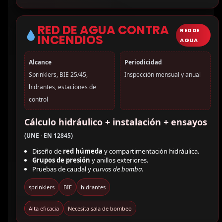
RED DE AGUA CONTRA
RED DE
INCENDIOS
AGUA
Alcance
Periodicidad
Sprinklers, BIE 25/45,
Inspección mensual y anual
hidrantes, estaciones de
control
Cálculo hidráulico + instalación + ensayos
(UNE · EN 12845)
Diseño de
red húmeda
y compartimentación hidráulica.
Grupos de presión
y anillos exteriores.
Pruebas de caudal y
curvas de bomba
.
sprinklers
BIE
hidrantes
Alta eficacia
Necesita sala de bombeo