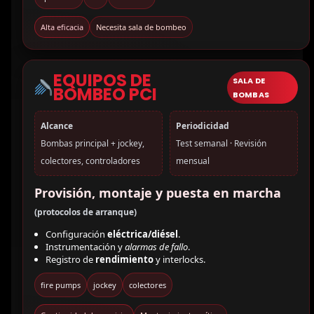
Alta eficacia
Necesita sala de bombeo
EQUIPOS DE
SALA DE
BOMBEO PCI
BOMBAS
Alcance
Periodicidad
Bombas principal + jockey,
Test semanal · Revisión
colectores, controladores
mensual
Provisión, montaje y puesta en marcha
(protocolos de arranque)
Configuración
eléctrica/diésel
.
Instrumentación y
alarmas de fallo
.
Registro de
rendimiento
y interlocks.
fire pumps
jockey
colectores