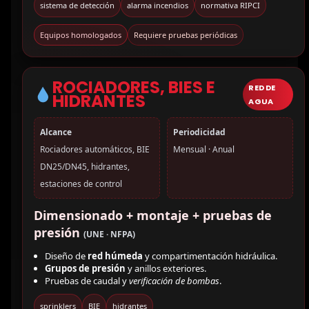
sistema de detección
alarma incendios
normativa RIPCI
Equipos homologados
Requiere pruebas periódicas
ROCIADORES, BIES E
RED DE
HIDRANTES
AGUA
Alcance
Periodicidad
Rociadores automáticos, BIE
Mensual · Anual
DN25/DN45, hidrantes,
estaciones de control
Dimensionado + montaje + pruebas de
presión
(UNE · NFPA)
Diseño de
red húmeda
y compartimentación hidráulica.
Grupos de presión
y anillos exteriores.
Pruebas de caudal y
verificación de bombas
.
sprinklers
BIE
hidrantes