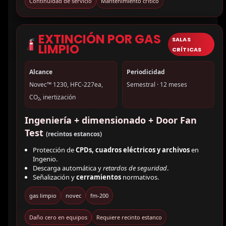
Continuidad de servicio
Mantenimiento crítico
EXTINCIÓN POR GAS
SALAS
LIMPIO
CRÍTICAS
Alcance
Periodicidad
Novec™ 1230, HFC-227ea,
Semestral · 12 meses
CO₂, inertización
Ingeniería + dimensionado + Door Fan
Test
(recintos estancos)
Protección de
CPDs, cuadros eléctricos y archivos
en
Ingenio.
Descarga automática y
retardos de seguridad
.
Señalización y
cerramientos
normativos.
gas limpio
novec
fm-200
Daño cero en equipos
Requiere recinto estanco