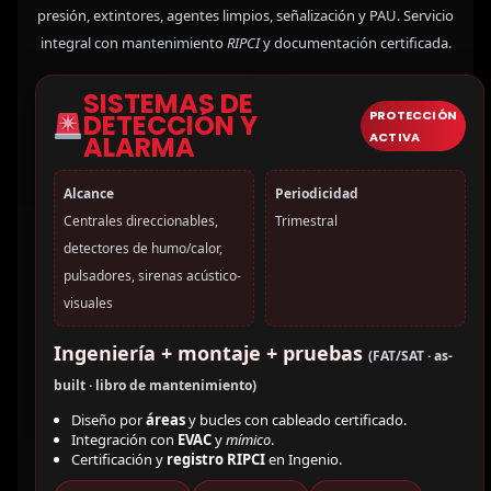
presión, extintores, agentes limpios, señalización y PAU. Servicio
integral con mantenimiento
RIPCI
y documentación certificada.
SISTEMAS DE
PROTECCIÓN
DETECCIÓN Y
ACTIVA
ALARMA
Alcance
Periodicidad
Centrales direccionables,
Trimestral
detectores de humo/calor,
pulsadores, sirenas acústico-
visuales
Ingeniería + montaje + pruebas
(FAT/SAT · as-
built · libro de mantenimiento)
Diseño por
áreas
y bucles con cableado certificado.
Integración con
EVAC
y
mímico
.
Certificación y
registro RIPCI
en Ingenio.