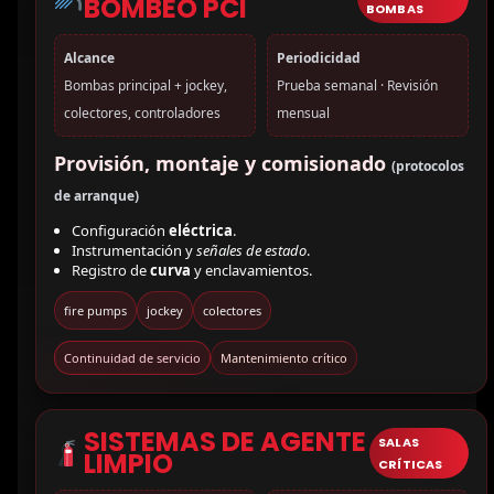
BOMBEO PCI
BOMBAS
Alcance
Periodicidad
Bombas principal + jockey,
Prueba semanal · Revisión
colectores, controladores
mensual
Provisión, montaje y comisionado
(protocolos
de arranque)
Configuración
eléctrica
.
Instrumentación y
señales de estado
.
Registro de
curva
y enclavamientos.
fire pumps
jockey
colectores
Continuidad de servicio
Mantenimiento crítico
SISTEMAS DE AGENTE
SALAS
LIMPIO
CRÍTICAS