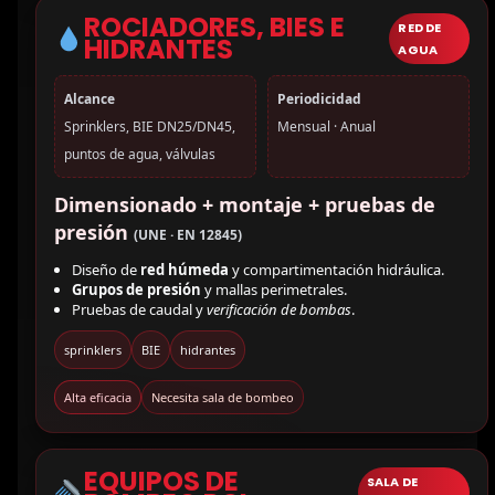
ROCIADORES, BIES E
RED DE
HIDRANTES
AGUA
Alcance
Periodicidad
Sprinklers, BIE DN25/DN45,
Mensual · Anual
puntos de agua, válvulas
Dimensionado + montaje + pruebas de
presión
(UNE · EN 12845)
Diseño de
red húmeda
y compartimentación hidráulica.
Grupos de presión
y mallas perimetrales.
Pruebas de caudal y
verificación de bombas
.
sprinklers
BIE
hidrantes
Alta eficacia
Necesita sala de bombeo
EQUIPOS DE
SALA DE