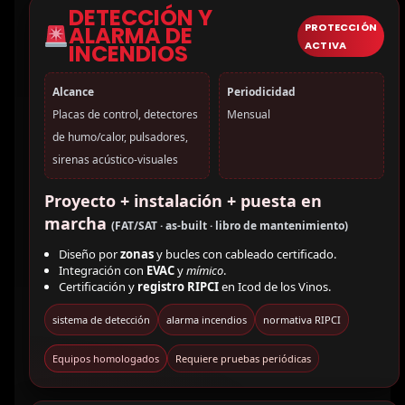
DETECCIÓN Y
PROTECCIÓN
ALARMA DE
ACTIVA
INCENDIOS
Alcance
Periodicidad
Placas de control, detectores
Mensual
de humo/calor, pulsadores,
sirenas acústico-visuales
Proyecto + instalación + puesta en
marcha
(FAT/SAT · as-built · libro de mantenimiento)
Diseño por
zonas
y bucles con cableado certificado.
Integración con
EVAC
y
mímico
.
Certificación y
registro RIPCI
en Icod de los Vinos.
sistema de detección
alarma incendios
normativa RIPCI
Equipos homologados
Requiere pruebas periódicas