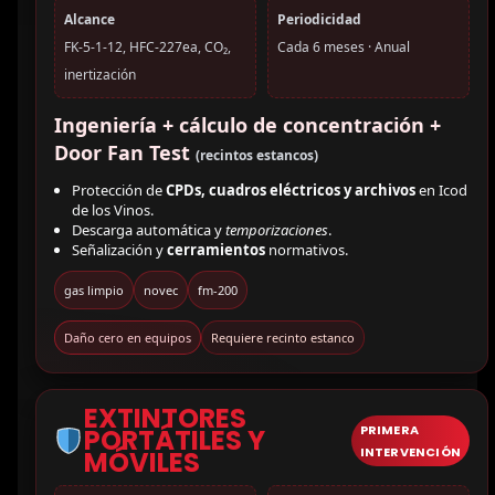
Alcance
Periodicidad
FK-5-1-12, HFC-227ea, CO₂,
Cada 6 meses · Anual
inertización
Ingeniería + cálculo de concentración +
Door Fan Test
(recintos estancos)
Protección de
CPDs, cuadros eléctricos y archivos
en Icod
de los Vinos.
Descarga automática y
temporizaciones
.
Señalización y
cerramientos
normativos.
gas limpio
novec
fm-200
Daño cero en equipos
Requiere recinto estanco
EXTINTORES
PRIMERA
PORTÁTILES Y
INTERVENCIÓN
MÓVILES