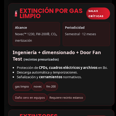
EXTINCIÓN POR GAS
SALAS
LIMPIO
CRÍTICAS
Alcance
Periodicidad
Novec™ 1230, FM-200®, CO₂,
Semestral · 12 meses
inertización
Ingeniería + dimensionado + Door Fan
Test
(recintos presurizados)
Protección de
CPDs, cuadros eléctricos y archivos
en Ibi.
Descarga automática y
temporizaciones
.
Señalización y
cerramientos
normativos.
gas limpio
novec
fm-200
Daño cero en equipos
Requiere recinto estanco