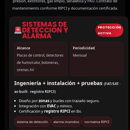
presión, extintores, gas limpio, señalética y PAU. Contrato de
mantenimiento conforme RIPCI y documentación certificada.
SISTEMAS DE
PROTECCIÓN
DETECCIÓN Y
ACTIVA
ALARMA
Alcance
Periodicidad
Placas de control, detectores
Mensual
de humo/calor, botoneras,
sirenas AV
Ingeniería + instalación + pruebas
(FAT/SAT ·
as-built · registro RIPCI)
Diseño por
zonas
y bucles con trazado seguro.
Integración con
EVAC
y
mímico
.
Certificación y
registro RIPCI
en Ibi.
sistema de detección
alarma incendios
normativa RIPCI