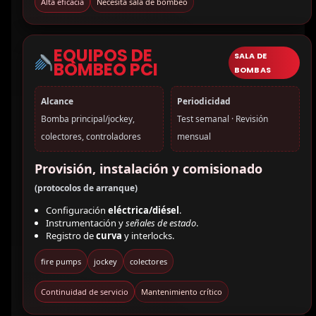
Alta eficacia
Necesita sala de bombeo
EQUIPOS DE
SALA DE
BOMBEO PCI
BOMBAS
Alcance
Periodicidad
Bomba principal/jockey,
Test semanal · Revisión
colectores, controladores
mensual
Provisión, instalación y comisionado
(protocolos de arranque)
Configuración
eléctrica/diésel
.
Instrumentación y
señales de estado
.
Registro de
curva
y interlocks.
fire pumps
jockey
colectores
Continuidad de servicio
Mantenimiento crítico