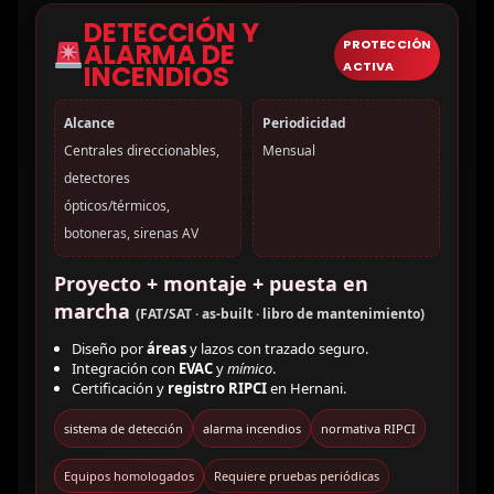
DETECCIÓN Y
PROTECCIÓN
ALARMA DE
ACTIVA
INCENDIOS
Alcance
Periodicidad
Centrales direccionables,
Mensual
detectores
ópticos/térmicos,
botoneras, sirenas AV
Proyecto + montaje + puesta en
marcha
(FAT/SAT · as-built · libro de mantenimiento)
Diseño por
áreas
y lazos con trazado seguro.
Integración con
EVAC
y
mímico
.
Certificación y
registro RIPCI
en Hernani.
sistema de detección
alarma incendios
normativa RIPCI
Equipos homologados
Requiere pruebas periódicas