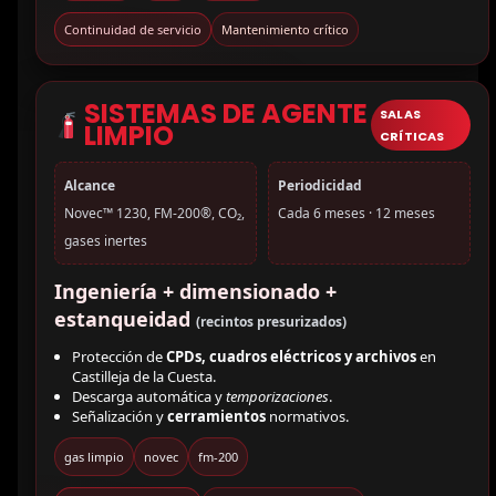
Continuidad de servicio
Mantenimiento crítico
SISTEMAS DE AGENTE
SALAS
LIMPIO
CRÍTICAS
Alcance
Periodicidad
Novec™ 1230, FM-200®, CO₂,
Cada 6 meses · 12 meses
gases inertes
Ingeniería + dimensionado +
estanqueidad
(recintos presurizados)
Protección de
CPDs, cuadros eléctricos y archivos
en
Castilleja de la Cuesta.
Descarga automática y
temporizaciones
.
Señalización y
cerramientos
normativos.
gas limpio
novec
fm-200