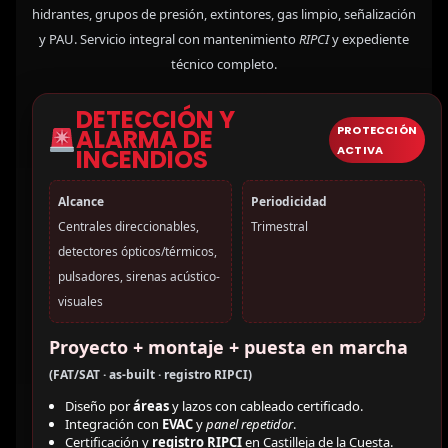
hidrantes, grupos de presión, extintores, gas limpio, señalización
y PAU. Servicio integral con mantenimiento
RIPCI
y expediente
técnico completo.
DETECCIÓN Y
PROTECCIÓN
ALARMA DE
ACTIVA
INCENDIOS
Alcance
Periodicidad
Centrales direccionables,
Trimestral
detectores ópticos/térmicos,
pulsadores, sirenas acústico-
visuales
Proyecto + montaje + puesta en marcha
(FAT/SAT · as-built · registro RIPCI)
Diseño por
áreas
y lazos con cableado certificado.
Integración con
EVAC
y
panel repetidor
.
Certificación y
registro RIPCI
en Castilleja de la Cuesta.