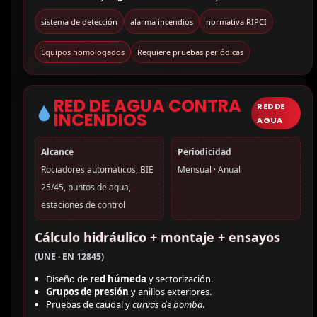
sistema de detección
alarma incendios
normativa RIPCI
Equipos homologados
Requiere pruebas periódicas
RED DE AGUA CONTRA
RED DE
INCENDIOS
AGUA
Alcance
Periodicidad
Rociadores automáticos, BIE
Mensual · Anual
25/45, puntos de agua,
estaciones de control
Cálculo hidráulico + montaje + ensayos
(UNE · EN 12845)
Diseño de
red húmeda
y sectorización.
Grupos de presión
y anillos exteriores.
Pruebas de caudal y
curvas de bomba
.