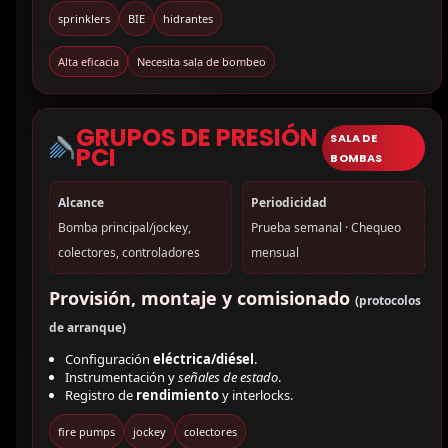
sprinklers
BIE
hidrantes
Alta eficacia
Necesita sala de bombeo
GRUPOS DE PRESIÓN
SALA DE
PCI
BOMBAS
Alcance
Periodicidad
Bomba principal/jockey,
Prueba semanal · Chequeo
colectores, controladores
mensual
Provisión, montaje y comisionado
(protocolos
de arranque)
Configuración
eléctrica/diésel
.
Instrumentación y
señales de estado
.
Registro de
rendimiento
y interlocks.
fire pumps
jockey
colectores