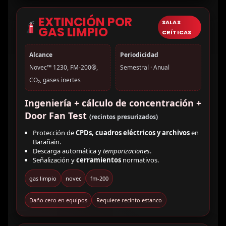
EXTINCIÓN POR
SALAS
GAS LIMPIO
CRÍTICAS
Alcance
Periodicidad
Novec™ 1230, FM-200®,
Semestral · Anual
CO₂, gases inertes
Ingeniería + cálculo de concentración +
Door Fan Test
(recintos presurizados)
Protección de
CPDs, cuadros eléctricos y archivos
en
Barañain.
Descarga automática y
temporizaciones
.
Señalización y
cerramientos
normativos.
gas limpio
novec
fm-200
Daño cero en equipos
Requiere recinto estanco