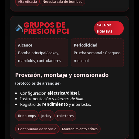
Alta eficacia
Necesita sala de bombeo
GRUPOS DE
SALA DE
PRESIÓN PCI
BOMBAS
Alcance
Periodicidad
Bomba principal/jockey,
Prueba semanal · Chequeo
manifolds, controladores
mensual
Provisión, montaje y comisionado
(protocolos de arranque)
Configuración
eléctrica/diésel
.
Instrumentación y
alarmas de fallo
.
Registro de
rendimiento
y interlocks.
fire pumps
jockey
colectores
Continuidad de servicio
Mantenimiento crítico