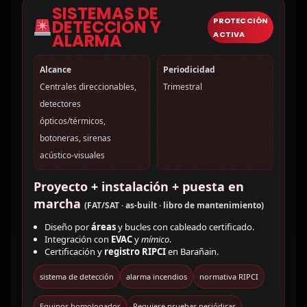
SISTEMAS DE
PROTECCIÓN
DETECCIÓN Y
ACTIVA
ALARMA
Alcance
Periodicidad
Centrales direccionables,
Trimestral
detectores
ópticos/térmicos,
botoneras, sirenas
acústico-visuales
Proyecto + instalación + puesta en
marcha
(FAT/SAT · as-built · libro de mantenimiento)
Diseño por
áreas
y bucles con cableado certificado.
Integración con
EVAC
y
mímico
.
Certificación y
registro RIPCI
en Barañain.
sistema de detección
alarma incendios
normativa RIPCI
Equipos homologados
Requiere pruebas periódicas