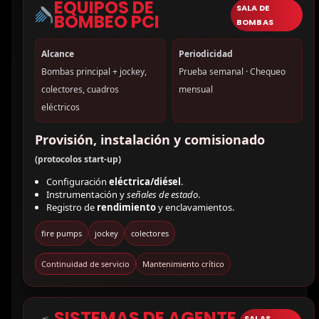
EQUIPOS DE
SALA DE
BOMBEO PCI
BOMBAS
Alcance
Periodicidad
Bombas principal + jockey,
Prueba semanal · Chequeo
colectores, cuadros
mensual
eléctricos
Provisión, instalación y comisionado
(protocolos start-up)
Configuración
eléctrica/diésel
.
Instrumentación y
señales de estado
.
Registro de
rendimiento
y enclavamientos.
fire pumps
jockey
colectores
Continuidad de servicio
Mantenimiento crítico
SISTEMAS DE AGENTE
SALAS