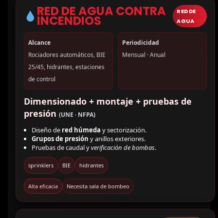
RED DE AGUA CONTRA
RED DE
INCENDIOS
AGUA
Alcance
Periodicidad
Rociadores automáticos, BIE
Mensual · Anual
25/45, hidrantes, estaciones
de control
Dimensionado + montaje + pruebas de
presión
(UNE · NFPA)
Diseño de
red húmeda
y sectorización.
Grupos de presión
y anillos exteriores.
Pruebas de caudal y
verificación de bombas
.
sprinklers
BIE
hidrantes
Alta eficacia
Necesita sala de bombeo