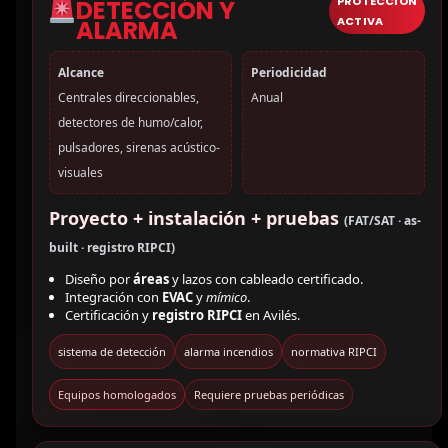
PROTECCIÓN
DETECCIÓN Y
ACTIVA
ALARMA
Alcance
Periodicidad
Centrales direccionables,
Anual
detectores de humo/calor,
pulsadores, sirenas acústico-
visuales
Proyecto + instalación + pruebas
(FAT/SAT · as-
built · registro RIPCI)
Diseño por
áreas
y lazos con cableado certificado.
Integración con
EVAC
y
mímico
.
Certificación y
registro RIPCI
en Avilés.
sistema de detección
alarma incendios
normativa RIPCI
Equipos homologados
Requiere pruebas periódicas