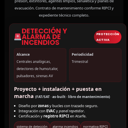
presión, extintores, agentes limpios, señalética y planes de
evacuación. Contrato de mantenimiento conforme RIPCI y
expediente técnico completo.
DETECCIÓN Y
PROTECCIÓN
ALARMA DE
ACTIVA
INCENDIOS
Alcance
Periodicidad
Centrales analógicas,
Trimestral
detectores de humo/calor,
pulsadores, sirenas AV
Proyecto + instalación + puesta en
marcha
(FAT/SAT · as-built · libro de mantenimiento)
Diseño por
zonas
y bucles con trazado seguro.
Integración con
EVAC
y
panel repetidor
.
Certificación y
registro RIPCI
en Atarfe.
sistema de detección
alarma incendios
normativa RIPCI