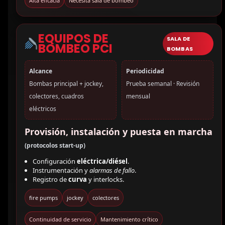
Alta eficacia
Necesita sala de bombeo
EQUIPOS DE
SALA DE
BOMBEO PCI
BOMBAS
Alcance
Periodicidad
Bombas principal + jockey,
Prueba semanal · Revisión
colectores, cuadros
mensual
eléctricos
Provisión, instalación y puesta en marcha
(protocolos start-up)
Configuración
eléctrica/diésel
.
Instrumentación y
alarmas de fallo
.
Registro de
curva
y interlocks.
fire pumps
jockey
colectores
Continuidad de servicio
Mantenimiento crítico