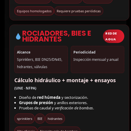
Equipos homologados
Requiere pruebas periódicas
ROCIADORES, BIES E
RED DE
HIDRANTES
AGUA
Alcance
Periodicidad
Sprinklers, BIE DN25/DN45,
Inspección mensual y anual
hidrantes, válvulas
Cálculo hidráulico + montaje + ensayos
(UNE · NFPA)
Diseño de
red húmeda
y sectorización.
Grupos de presión
y anillos exteriores.
Pruebas de caudal y
verificación de bombas
.
sprinklers
BIE
hidrantes