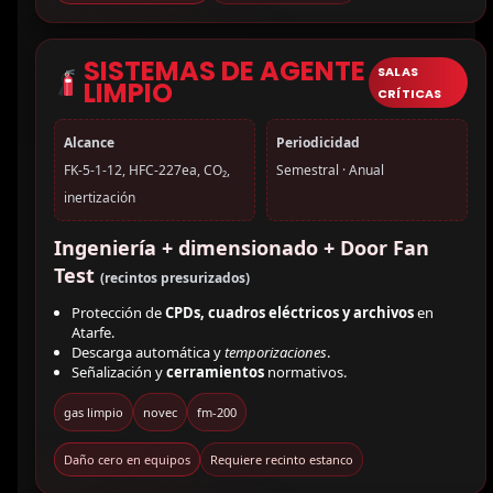
SISTEMAS DE AGENTE
SALAS
LIMPIO
CRÍTICAS
Alcance
Periodicidad
FK-5-1-12, HFC-227ea, CO₂,
Semestral · Anual
inertización
Ingeniería + dimensionado + Door Fan
Test
(recintos presurizados)
Protección de
CPDs, cuadros eléctricos y archivos
en
Atarfe.
Descarga automática y
temporizaciones
.
Señalización y
cerramientos
normativos.
gas limpio
novec
fm-200
Daño cero en equipos
Requiere recinto estanco