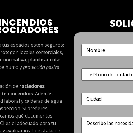
INCENDIOS
SOLI
 ROCIADORES
 tus espacios estén seguros:
Nombre
(Obligatorio)
rotegen locales comerciales,
 normativa, planificar rutas
 de humo y
protección pasiva
Teléfono
(Obligatorio)
ración de
rociadores
ntra incendios
. Además
Dirección
(Obligatorio)
 laboral y calderas de agua
pección. Si prefieres,
licamos qué documentos
Describe
CI es el adecuado para tu
las
necesidades
s y evaluamos tu instalación