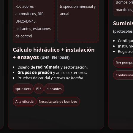
Bomba prin
Rociadores
Inspección mensual y
manifolds,
automáticos, BIE
anual
DN25/DN45,
Suminis
hidrantes, estaciones
(protocolos
de control
Configu
Instrum
Cálculo hidráulico + instalación
Registr
+ ensayos
(UNE · EN 12845)
fire pumps
Diseño de
red húmeda
y sectorización.
Grupos de presión
y anillos exteriores.
Continuida
Pruebas de caudal y
curvas de bomba
.
sprinklers
BIE
hidrantes
Alta eficacia
Necesita sala de bombeo