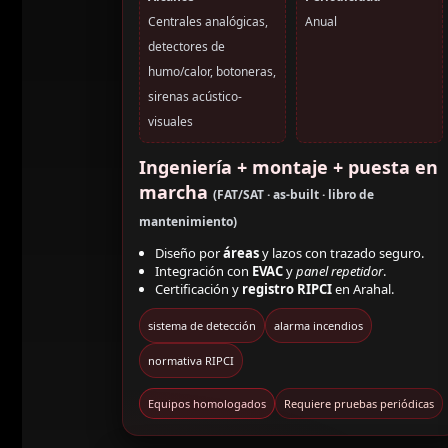
Centrales analógicas,
Anual
detectores de
humo/calor, botoneras,
sirenas acústico-
visuales
Ingeniería + montaje + puesta en
marcha
(FAT/SAT · as-built · libro de
mantenimiento)
Diseño por
áreas
y lazos con trazado seguro.
Integración con
EVAC
y
panel repetidor
.
Certificación y
registro RIPCI
en Arahal.
sistema de detección
alarma incendios
normativa RIPCI
Equipos homologados
Requiere pruebas periódicas