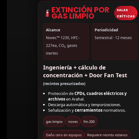
EXTINCIÓN POR
SALAS
GAS LIMPIO
CRÍTICAS
Alcance
Periodicidad
Novec™ 1230, HFC-
Semestral · 12 meses
227ea, CO₂, gases
inertes
Ingeniería + cálculo de
concentración + Door Fan Test
(recintos presurizados)
Protección de
CPDs, cuadros eléctricos y
archivos
en Arahal.
Descarga automática y
temporizaciones
.
Señalización y
cerramientos
normativos.
gas limpio
novec
fm-200
Daño cero en equipos
Requiere recinto estanco