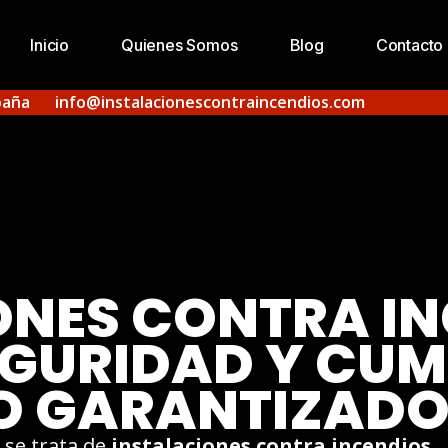
Inicio
Quienes Somos
Blog
Contacto
paña
info@instalacionescontraincendios.com
ONES CONTRA IN
EGURIDAD Y CUM
O GARANTIZAD
 se trata de
instalaciones contra incendios