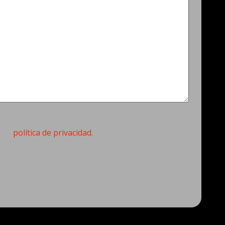
torio)
n la
política de privacidad.
(Obligatorio)