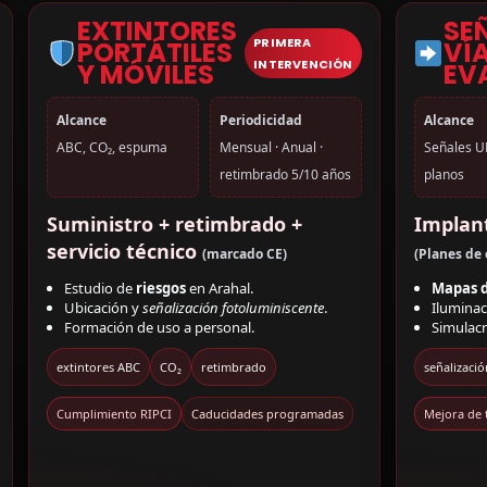
EXTINTORES
SE
PRIMERA
PORTÁTILES
VÍ
INTERVENCIÓN
Y MÓVILES
EV
Alcance
Periodicidad
Alcance
ABC, CO₂, espuma
Mensual · Anual ·
Señales U
retimbrado 5/10 años
planos
Suministro + retimbrado +
Implant
servicio técnico
(marcado CE)
(Planes de
Estudio de
riesgos
en Arahal.
Mapas d
Ubicación y
señalización fotoluminiscente
.
Ilumina
Formación de uso a personal.
Simulac
extintores ABC
CO₂
retimbrado
señalizació
Cumplimiento RIPCI
Caducidades programadas
Mejora de 