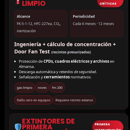
LIMPIO
CRÍTICAS
Alcance
Periodicidad
FK-5-1-12, HFC-227ea, CO₂,
Cada 6 meses · 12 meses
inertización
Ingeniería + cálculo de concentración +
Door Fan Test
(recintos presurizados)
Protección de
CPDs, cuadros eléctricos y archivos
en
Almansa.
Descarga automática y
retardos de seguridad
.
Señalización y
cerramientos
normativos.
gas limpio
novec
fm-200
Daño cero en equipos
Requiere recinto estanco
EXTINTORES DE
PRIMERA
PRIMERA