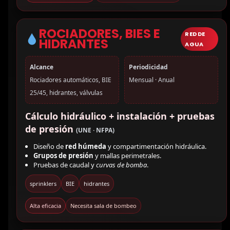
ROCIADORES, BIES E
RED DE
HIDRANTES
AGUA
Alcance
Periodicidad
Rociadores automáticos, BIE
Mensual · Anual
25/45, hidrantes, válvulas
Cálculo hidráulico + instalación + pruebas
de presión
(UNE · NFPA)
Diseño de
red húmeda
y compartimentación hidráulica.
Grupos de presión
y mallas perimetrales.
Pruebas de caudal y
curvas de bomba
.
sprinklers
BIE
hidrantes
Alta eficacia
Necesita sala de bombeo