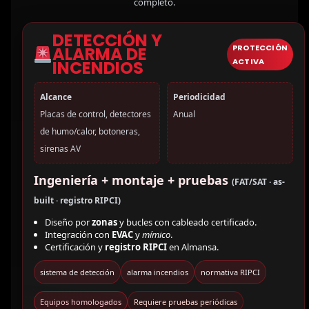
completo.
DETECCIÓN Y
PROTECCIÓN
ALARMA DE
ACTIVA
INCENDIOS
Alcance
Periodicidad
Placas de control, detectores
Anual
de humo/calor, botoneras,
sirenas AV
Ingeniería + montaje + pruebas
(FAT/SAT · as-
built · registro RIPCI)
Diseño por
zonas
y bucles con cableado certificado.
Integración con
EVAC
y
mímico
.
Certificación y
registro RIPCI
en Almansa.
sistema de detección
alarma incendios
normativa RIPCI
Equipos homologados
Requiere pruebas periódicas