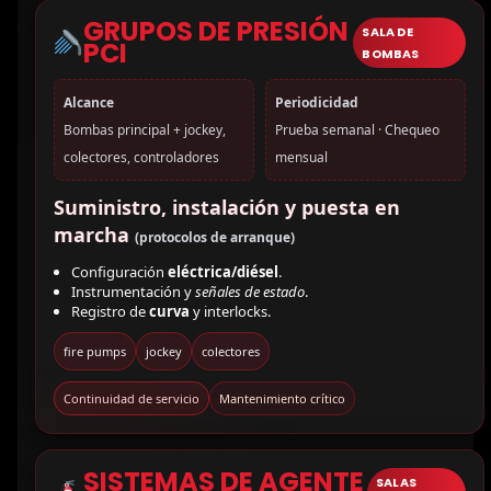
GRUPOS DE PRESIÓN
SALA DE
PCI
BOMBAS
Alcance
Periodicidad
Bombas principal + jockey,
Prueba semanal · Chequeo
colectores, controladores
mensual
Suministro, instalación y puesta en
marcha
(protocolos de arranque)
Configuración
eléctrica/diésel
.
Instrumentación y
señales de estado
.
Registro de
curva
y interlocks.
fire pumps
jockey
colectores
Continuidad de servicio
Mantenimiento crítico
SISTEMAS DE AGENTE
SALAS