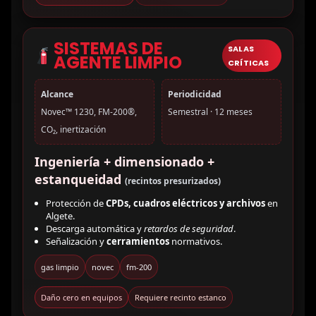
SISTEMAS DE
SALAS
AGENTE LIMPIO
CRÍTICAS
Alcance
Periodicidad
Novec™ 1230, FM-200®,
Semestral · 12 meses
CO₂, inertización
Ingeniería + dimensionado +
estanqueidad
(recintos presurizados)
Protección de
CPDs, cuadros eléctricos y archivos
en
Algete.
Descarga automática y
retardos de seguridad
.
Señalización y
cerramientos
normativos.
gas limpio
novec
fm-200
Daño cero en equipos
Requiere recinto estanco