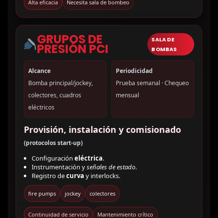
Alta eficacia
Necesita sala de bombeo
GRUPOS DE
SALA DE
PRESIÓN PCI
BOMBAS
Alcance
Periodicidad
Bomba principal/jockey,
Prueba semanal · Chequeo
colectores, cuadros
mensual
eléctricos
Provisión, instalación y comisionado
(protocolos start-up)
Configuración
eléctrica
.
Instrumentación y
señales de estado
.
Registro de
curva
y interlocks.
fire pumps
jockey
colectores
Continuidad de servicio
Mantenimiento crítico