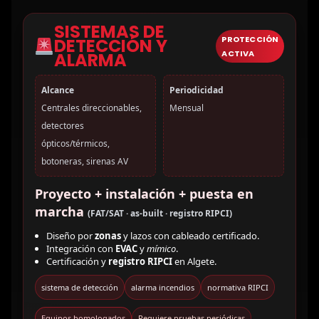
SISTEMAS DE
PROTECCIÓN
DETECCIÓN Y
ACTIVA
ALARMA
Alcance
Periodicidad
Centrales direccionables,
Mensual
detectores
ópticos/térmicos,
botoneras, sirenas AV
Proyecto + instalación + puesta en
marcha
(FAT/SAT · as-built · registro RIPCI)
Diseño por
zonas
y lazos con cableado certificado.
Integración con
EVAC
y
mímico
.
Certificación y
registro RIPCI
en Algete.
sistema de detección
alarma incendios
normativa RIPCI
Equipos homologados
Requiere pruebas periódicas