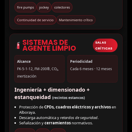
fire pumps
jockey
colectores
Continuidad de servicio
Mantenimiento crítico
SISTEMAS DE
SALAS
AGENTE LIMPIO
CRÍTICAS
Alcance
Periodicidad
FK-5-1-12, FM-200®, CO₂,
Cada 6 meses · 12 meses
inertización
Ingeniería + dimensionado +
estanqueidad
(recintos estancos)
Protección de
CPDs, cuadros eléctricos y archivos
en
Alboraya.
Descarga automática y
retardos de seguridad
.
Señalización y
cerramientos
normativos.