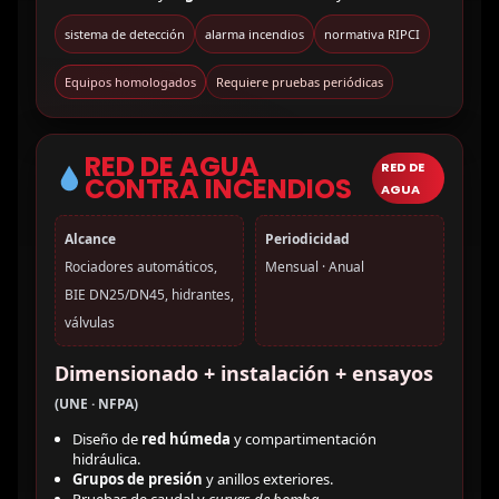
sistema de detección
alarma incendios
normativa RIPCI
Equipos homologados
Requiere pruebas periódicas
RED DE AGUA
RED DE
CONTRA INCENDIOS
AGUA
Alcance
Periodicidad
Rociadores automáticos,
Mensual · Anual
BIE DN25/DN45, hidrantes,
válvulas
Dimensionado + instalación + ensayos
(UNE · NFPA)
Diseño de
red húmeda
y compartimentación
hidráulica.
Grupos de presión
y anillos exteriores.
Pruebas de caudal y
curvas de bomba
.