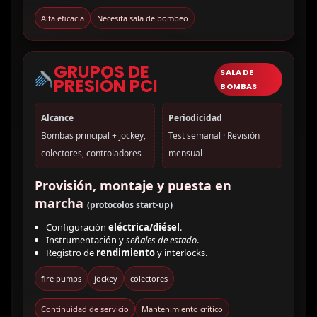
Alta eficacia
Necesita sala de bombeo
GRUPOS DE
SALA DE
PRESIÓN PCI
BOMBAS
Alcance
Periodicidad
Bombas principal + jockey,
Test semanal · Revisión
colectores, controladores
mensual
Provisión, montaje y puesta en
marcha
(protocolos start-up)
Configuración
eléctrica/diésel
.
Instrumentación y
señales de estado
.
Registro de
rendimiento
y interlocks.
fire pumps
jockey
colectores
Continuidad de servicio
Mantenimiento crítico