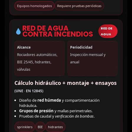
Equipos homologados
Requiere pruebas periódicas
RED DE AGUA
RED DE
CONTRA INCENDIOS
AGUA
Alcance
Periodicidad
Rociadores automáticos,
Inspección mensual y
BIE 25/45, hidrantes,
anual
válvulas
Cálculo hidráulico + montaje + ensayos
(UNE · EN 12845)
Diseño de
red húmeda
y compartimentación
hidráulica.
Grupos de presión
y mallas perimetrales.
Pruebas de caudal y
verificación de bombas
.
sprinklers
BIE
hidrantes